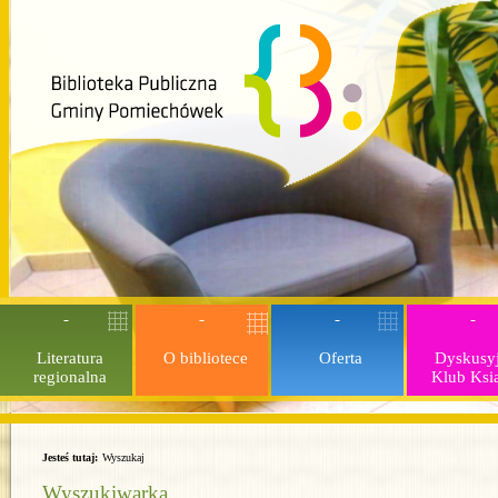
Literatura
O bibliotece
Oferta
Dyskusy
regionalna
Klub Ksi
Jesteś tutaj:
Wyszukaj
Wyszukiwarka