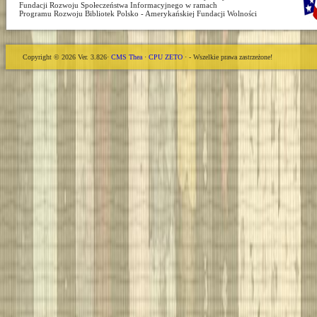
Fundacji Rozwoju Społeczeństwa Informacyjnego w ramach
Programu Rozwoju Bibliotek Polsko - Amerykańskiej Fundacji Wolności
Copyright © 2026 Ver. 3.826·
CMS Thea
·
CPU ZETO
· - Wszelkie prawa zastrzeżone!