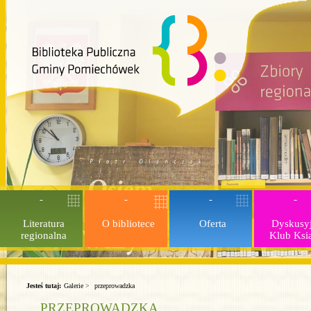
Literatura
O bibliotece
Oferta
Dyskusy
regionalna
Klub Ksi
Jesteś tutaj:
Galerie
>
przeprowadzka
PRZEPROWADZKA